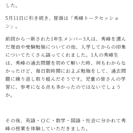
した。
5
月
11
日に引き続き、冒頭は「秀峰トークセッショ
ン」。
前回から一新された
1
年生メンバー
3
人は、秀峰を選ん
だ理由や受験勉強についての他、入学してからの印象
についてたくさん語ってくれました。
1
人の秀峰生
は、秀峰の過去問題を初めて解いた時、何もわからな
かったけど、毎日数時間におよぶ勉強をして、過去問
題に繰り返し取り組んだそうです。児童の皆さんの学
習に、参考になる点も多かったのではないでしょう
か。
その後、英語・ＯＣ・数学・国語・社会に分かれて秀
峰の授業を体験していただきました。