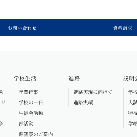
お問い合わせ
資料請求
学校生活
進路
説明
色
年間行事
進路実現に向けて
学
ージ
学校の一日
進路実績
入
生徒会活動
特
修
部活動
学
源智寮のご案内