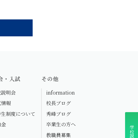
会・入試
その他
校説明会
information
試情報
校長ブログ
待生制度について
秀峰ブログ
納金
卒業生の方へ
学校説明会
教職員募集