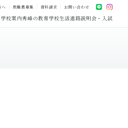
方へ
教職員募集
資料請求
お問い合わせ
学校案内
秀峰の教育
学校生活
進路
説明会・入試
。