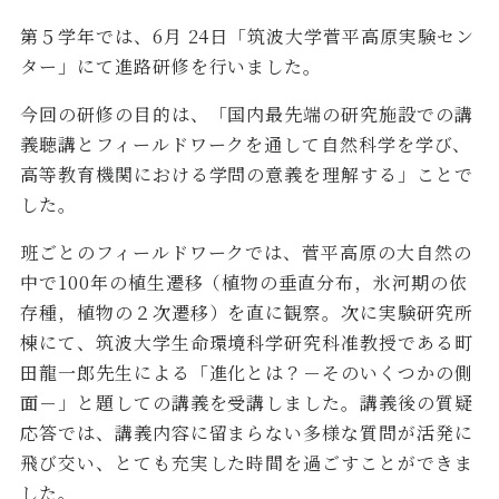
第５学年では、6月 24日「筑波大学菅平高原実験セン
ター」にて進路研修を行いました。
今回の研修の目的は、「国内最先端の研究施設での講
義聴講とフィールドワークを通して自然科学を学び、
高等教育機関における学問の意義を理解する」ことで
した。
班ごとのフィールドワークでは、菅平高原の大自然の
中で100年の植生遷移（植物の垂直分布，氷河期の依
存種，植物の２次遷移）を直に観察。次に実験研究所
棟にて、筑波大学生命環境科学研究科准教授である町
田龍一郎先生による「進化とは？－そのいくつかの側
面－」と題しての講義を受講しました。講義後の質疑
応答では、講義内容に留まらない多様な質問が活発に
飛び交い、とても充実した時間を過ごすことができま
した。