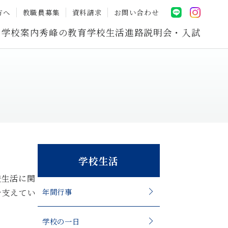
方へ
教職員募集
資料請求
お問い合わせ
学校案内
秀峰の教育
学校生活
進路
説明会・入試
学校生活
校生活に関
年間行事
を支えてい
学校の一日