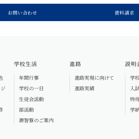
お問い合わせ
資料請求
学校生活
進路
説明
色
年間行事
進路実現に向けて
学
ージ
学校の一日
進路実績
入
生徒会活動
特
修
部活動
学
源智寮のご案内