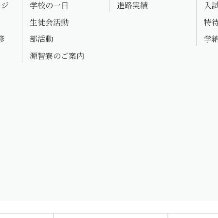
ージ
学校の一日
進路実績
入
生徒会活動
特
修
部活動
学
源智寮のご案内