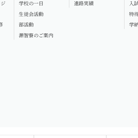
ージ
学校の一日
進路実績
入
生徒会活動
特
修
部活動
学
源智寮のご案内