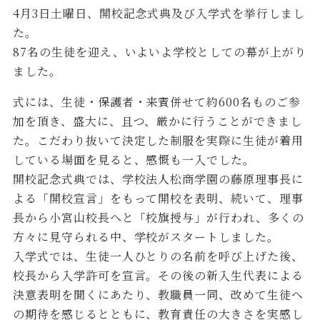
4月3日土曜日、開校記念式典及び入学式を挙行しまし
た。
87名の生徒を迎え、いよいよ学校としての幕が上がり
ました。
式には、生徒・保護者・来賓併せて約600名ものご参
加を頂き、盛大に、且つ、厳かに行うことができまし
た。こだわり抜いて決定した制服を実際に生徒が着用
している場面を見ると、感慨も一入でした。
開校記念式典では、学校法人松商学園の藤原理事長に
よる「開校宣言」をもって開校を表明、続いて、理事
長から小宮山校長へと「校旗授与」が行われ、多くの
方々に見守られる中、学校がスタートしました。
入学式では、生徒一人ひとりの名前を呼び上げた後、
校長から入学許可を宣言。その後の新入生代表による
決意表明を聞くにあたり、教職員一同、改めて生徒へ
の期待を感じるとともに、教育責任の大きさを実感し