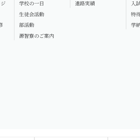
ージ
学校の一日
進路実績
入
生徒会活動
特
修
部活動
学
源智寮のご案内