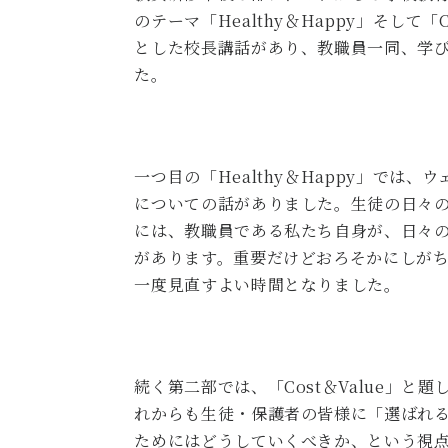
のテーマ「
Healthy
＆
Happy
」そして「
とした校長講話があり、教職員一同、学
た。
一つ目の「
Healthy
＆
Happy
」では、ウ
についての話がありました。生徒の日々
には、教職員である私たち自身が、日々
があります。重要だけどおろそかにしが
一度見直すよい時間となりました。
続く第二部では、「
Cost
＆
Value
」と題
れからも生徒・保護者の皆様に「選ばれ
ためにはどうしていくべきか、という視