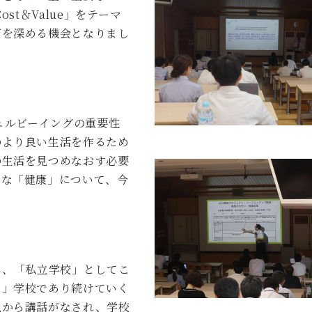
Cost
＆
Value
」をテーマ
びを深める機会となりまし
ェルビーイングの重要性
のより良い生活を作るため
の生活を見つめなおす必要
ちな「健康」について、今
し、「私立学校」としてこ
る」学校であり続けていく
点から講話がなされ、学校