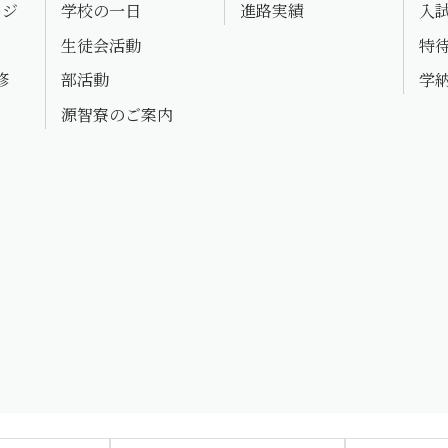
ージ
学校の一日
進路実績
入
生徒会活動
特
修
部活動
学
源智寮のご案内