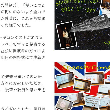
た開祭式。「儚いこの2
員が悔いのないよう全力で
った言葉に、これから始ま
まった様子でした。
ーチコンテストがありま
いレベルで堂々と発表する
徒並びに保護者の方々によ
が明日の閉祭式にて表彰さ
まで先輩が築いてきた伝
の方々にお越しいただき、
れ、後輩や教員と思い出を
とうございました。明日は