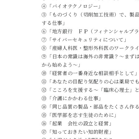
④「バイオテクノロジー」
⑤「ものづくり（切削加工技術）で、製
する仕事」
⑥「地方銀行 ＦＰ（フィナンシャルプ
⑦「サイバーセキュリティについて」
⑧「産婦人科医・整形外科医のワークラ
⑨「日本の常識は海外の非常識？～まず
から始めよう～」
⑩「経営者の一番身近な相談相手として
⑪「あなたの目配り気配りの心は薬局で
⑫「こころを支援する～「臨床心理士」
⑬「介護にかかわる仕事」
⑭「同じ品質の製品・部品をたくさん作
⑮「医学部を志す生徒のために」
⑯「起業 会社の設立と経営」
⑰「知っておきたい知的財産」