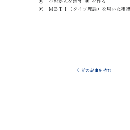
⑱「小児がんを治す”薬”を作る」
⑲「ＭＢＴＩ（タイプ理論）を用いた組
前の記事を読む