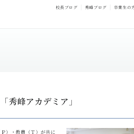
校長ブログ
秀峰ブログ
卒業生の
 「秀峰アカデミア」
（Ｐ）・教員（Ｔ）が共に