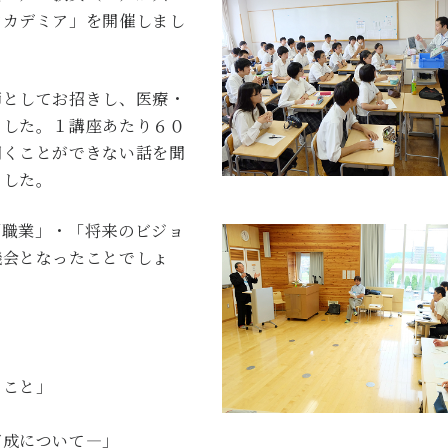
アカデミア」を開催しまし
師としてお招きし、医療・
ました。１講座あたり６０
聞くことができない話を聞
ました。
「職業」・「将来のビジョ
機会となったことでしょ
ること」
育成について―」