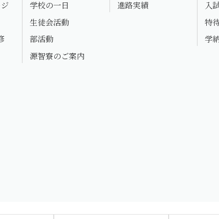
ージ
学校の一日
進路実績
入
生徒会活動
特
修
部活動
学
源智寮のご案内