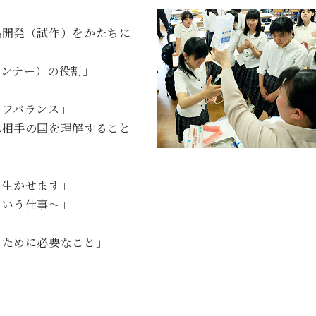
品開発（試作）をかたちに
ランナー）の役割」
イフバランス」
は相手の国を理解すること
」
も生かせます」
という仕事～」
るために必要なこと」