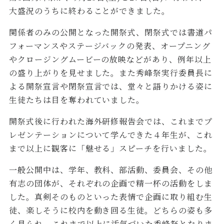
大盛況のうちに終わることができました。
関係者のみの公開となった開祭式、閉祭式では書道パ
フォーマンスやステージバックの発表、オープニング
やクロージングムービーの放映などがあり、例年以上
の盛り上がりを見せました。また秀峰祭実行委員長に
よる開祭宣言や閉祭宣言では、堂々と語りかける姿に
生徒たちは目を奪われていました。
開祭式後に行われた海外研修報告会では、これまでプ
レゼンテーションについて学んできた４年生が、これ
まで以上に観客に「魅せる」スピーチを行いました。
一般公開中は、学年、教科、部活動、委員会、その他
有志の団体が、それぞれの企画で精一杯の活動をしま
した。真剣そのものといった表情で企画に取り組む生
徒、楽しそうに校内を動き回る生徒。どちらの姿も多
く見られ、これまで以上に活気づいた秀峰祭となりま