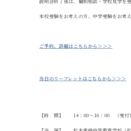
説明会終了後は、個別相談・学校見学を
本校受験をお考えの方、中学受験をお考
ご予約、詳細はこちらから＞＞＞
当日のリーフレットはこちらから＞＞＞
【時 間】
14
：
00
～
16
：
00
（受付
【会 場】 松本秀峰中等教育学校（松