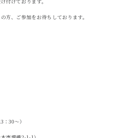
受け付けております。
えの方、ご参加をお待ちしております。
13
：
30
～）
本市埋橋
2-1-1
）