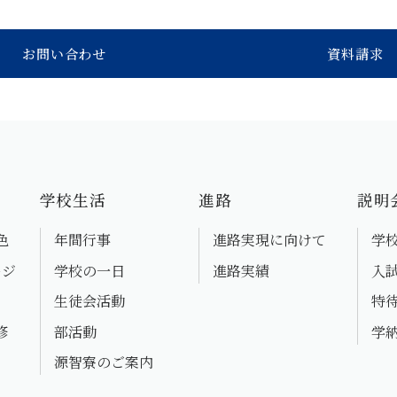
お問い合わせ
資料請求
学校生活
進路
説明
色
年間行事
進路実現に向けて
学
ージ
学校の一日
進路実績
入
生徒会活動
特
修
部活動
学
源智寮のご案内