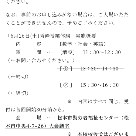
ください。
なお、事前のお申し込みがない場合は、ご入場いただ
くことができませんので、予めご了承ください。
「6月26日(土)秀峰授業体験」実施概要
内 容 … 【数学・社会・英語】
時 間 … ［増設］ 11：30～12：30
（←お問い合わせください。）
［ ① ］ 13：30～14：30
（←締切）
［ ② ］ 15：30～16：30
（←締切）
※ 内容はすべて同じ、受
付は各回開始30分前から。
会 場 …
松本市勤労者福祉センター（松
本市中央4-7-26）大会議室
※ 本校校舎ではございま