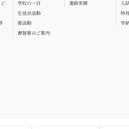
ージ
学校の一日
進路実績
入
生徒会活動
特
修
部活動
学
源智寮のご案内